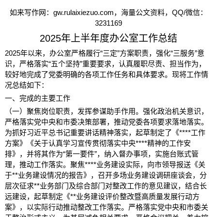
如来写作网：
gw.rulaixiezuo.com
，海量公文资料，
QQ/
微信：
3231169
2025
年上半年度办公室工作总结
2025
年以来，办公室严格履行“三定”方案职责，强化“三服务”意
识，严格落实“五个坚持”重要要求，认真履职尽责、担当作为，
较好地完成了党委明确的各项工作任务和具体要求。现将工作情
况总结如下：
一、完成的主要工作
（一）聚焦岗位职责，发挥参谋助手作用。
强化政治机关意识，
严格落实党中央和市委决策部署，推动党委各项要求落地落实。
为抓好习近平总书记重要讲话精神落实，起草制定了《
****
工作
方案》《关于认真学习宣传贯彻落实中央
****
精神的工作安
排》，并将其作为“第一要件”，纳入督办事项，实施台账式管
理，推动工作落实。聚焦
****
业务建设实际，向市领导报送《关
于
**
业务建设情况的报告》，召开多场业务建设调研座谈会，分
层次征求
**
业务部门及综合部门对整改工作的意见建议，结合长
远建设，起草制定《
**
业务建设评价整改暨高质量发展行动方
案》，以实际行动推动整改工作落实。严格落实党中央和市委关