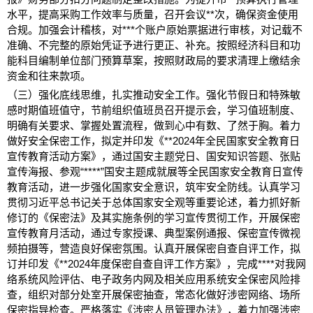
水平，提高采购工作效率与质量，召开会议
**
次，确保资金使用
合规。加强会计稽核，对
***
个账户原始票据进行审核，对记载不
准确、不完整的原始凭证予进行更正、补充。按照经济科目和功
能科目编制单位部门预算草案，按照财政局的要求清理上缴结余
资金和往来款项。
（三）强化底线思维，扎实推动安全工作。
强化节假日和特殊敏
感时期值班值守，节前组织值班员召开提示会，学习值班制度、
明确有关要求、掌握处置流程，做到心中有数、了然于胸。着力
做好安全保密工作，拟定并印发《
**2024
年全民国家安全教育日
宣传教育活动方案》，通过国安主题党日、国安知识答题、张贴
宣传海报、参观“
****”
国安主题成就展等全民国家安全教育日宣传
教育活动，进一步强化国家安全意识，筑牢安全防线。认真学习
贯彻习近平总书记关于总体国家安全观等重要论述，着力抓好新
修订的《保密法》及其实施条例的学习宣传贯彻工作，开展保密
宣传教育月活动，通过专家授课、典型案例通报、保密宣传微视
频拍摄等，营造良好保密氛围。认真开展保密自查自评工作，拟
订并印发《
**2024
年度保密自查自评工作方案》，完成
****
对我网
络系统风险评估、电子政务内网及相关应用系统安全保密风险排
查，组织对部分处室开展保密抽查，常态化做好涉密网络、场所
保密指导检查。严格落实《涉密人员管理办法》，着力加强涉密