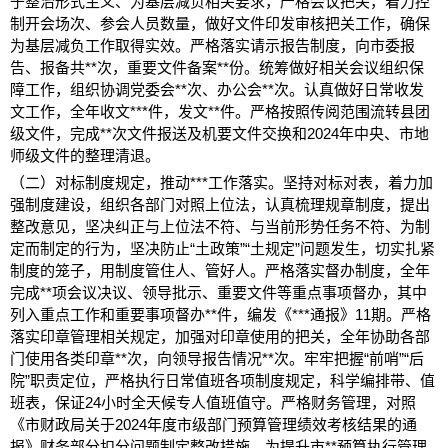
于整治形式主义、为基层减负相关要求，严格会议把关，着力控
制开会场次、参会人员数量，做好文件印发审核把关工作，确保
为基层减负工作取得实效。严格落实请示报告制度，向市委报
告、报备共
**
次，重要文件备案
**
份。统筹做好相关会议组织保
障工作，组织协调党委会
**
次、办公会
**
次。认真做好日常收发
文工作，全年收文
***
件，发文
**
件。严格按照传阅范围流转县团
级文件，完成
**
次文件报送及机要文件交换和
2024
年中央、市地
师级文件的整理清退。
（二）对标制度规定，推动
***
工作落实。
坚持对标对表，着力加
强制度建设，组织各部门对照上位法，认真梳理规章制度，提出
整改意见，坚决纠正与上位法不符、与当前形势任务不符、为制
定而制定的行为，坚决防止“土政策”“土规定”问题发生，切实扎紧
制度的笼子，用制度管住人、管好人。严格落实督办制度，全年
完成
**
项会议决议、领导批示、重要文件等重点事项督办，其中
列入重点工作和重要事项督办
**
件，编发《
***
通报》
11
期。严格
落实印章管理相关规定，加强对印章使用的把关，全年协助各部
门使用各类印章
**
次，向领导报告情况
**
次。牢牢把握“前哨”“后
院”职责定位，严格执行日常值班各项制度规定，科学编排带、值
班表，保证
24
小时全天候专人值班值守。严格财务管理，对照
《市财政局关于
2024
年度市级部门预算管理绩效考核结果的通
报》财务部分扣分问题制定整改措施。为提升市
**
预算执行管理